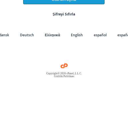
Şifreyi Sıfırla
dansk
Deutsch
Ελληνικά
English
español
españo
Copyright© 2026 cPanel, L.L.C.
Gizlilik Politikası