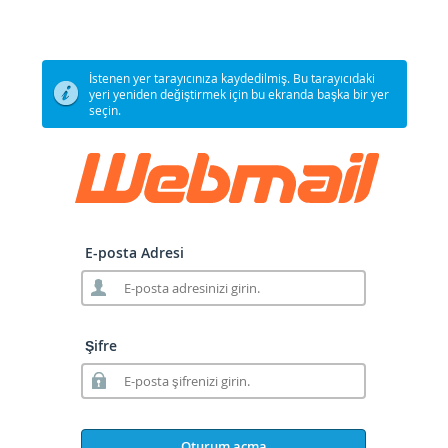
İstenen yer tarayıcınıza kaydedilmiş. Bu tarayıcıdaki
yeri yeniden değiştirmek için bu ekranda başka bir yer
seçin.
E-posta Adresi
Şifre
Oturum açma